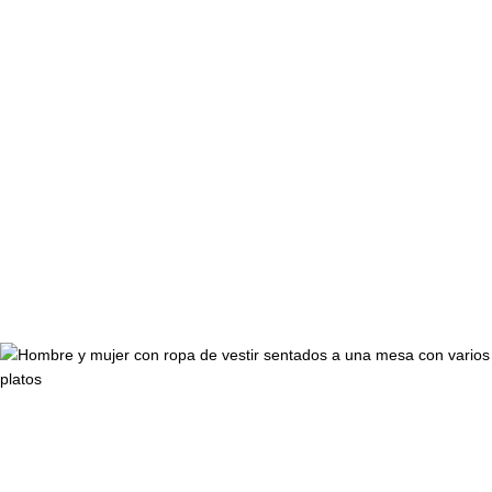
Español
RESERVAR
El Hotel
Habitaciones y suites
Restaurantes y bares
Ofertas
Reuniones y eventos
Galería
Ubicación
Español