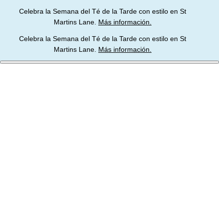
Ir
Celebra la Semana del Té de la Tarde con estilo en St
al
Martins Lane.
Más información.
contenido
Celebra la Semana del Té de la Tarde con estilo en St
Martins Lane.
Más información.
Inicio
St Martins Lane
Reuniones y eventos
El Hotel
Habitaciones y suites
Restaurantes y bares
Ofertas
Reuniones y eventos
Galería
Ubicación