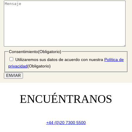
r
a
o
b
l
i
c
u
Consentimiento
(Obligatorio)
a
Utilizaremos sus datos de acuerdo con nuestra
Política de
D
privacidad
(Obligatorio)
D
b
a
r
r
ENCUÉNTRANOS
a
o
b
l
+44 (0)20 7300 5500
i
c