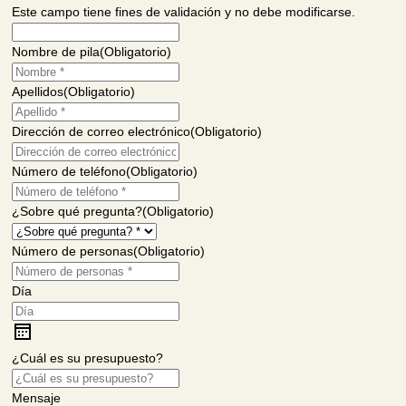
Este campo tiene fines de validación y no debe modificarse.
Nombre de pila
(Obligatorio)
Apellidos
(Obligatorio)
Dirección de correo electrónico
(Obligatorio)
Número de teléfono
(Obligatorio)
¿Sobre qué pregunta?
(Obligatorio)
Número de personas
(Obligatorio)
Día
M
M
b
¿Cuál es su presupuesto?
a
r
Mensaje