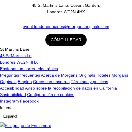
u
45 St Martin's Lane, Covent Garden,
a
Londres WC2N 4HX
A
A
event.londonenquiries@morgansoriginal
s.com
A
A
CÓMO LLEGAR
St Martins Lane
45 St Martin's Ln
Londres WC2N 4HX
Envíenos un correo electrónico
Preguntas frecuentes
Acerca de Morgans Originals
Hoteles Morgans
Originals
Empleo
Crece con nosotros
Términos y políticas
Accesibilidad
Aviso sobre la recopilación de datos en California
Sostenibilidad
Configuración de cookies
Instagram
Facebook
Idioma
Español