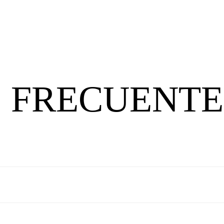
 FRECUENTE